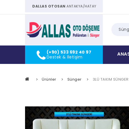
DALLAS OTOSAN
ANTAKYA/HATAY
Süng
(+90) 533 692 40 97
ANA
Destek & İletişim
Ürünler
Sünger
3LÜ TAKIM SÜNGERİ