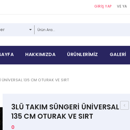
GİRİŞ YAP
VE YA
er
SAYFA
HAKKIMIZDA
ÜRÜNLERIMIZ
GALERI
 ÜNİVERSAL 135 CM OTURAK VE SIRT
3LÜ TAKIM SÜNGERİ ÜNİVERSAL
2 Lİ
135 CM OTURAK VE SIRT
ÜNİ
0
120