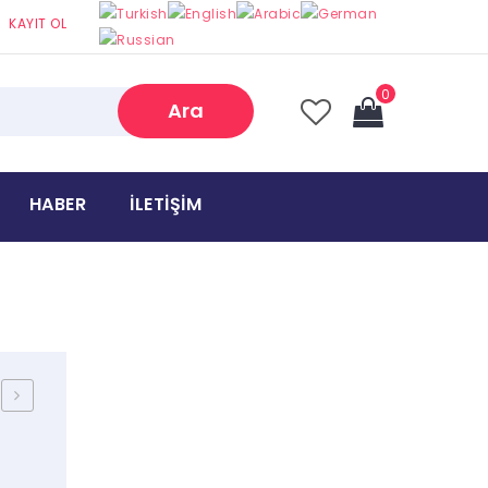
KAYIT OL
0
Ara
Sepetinizde hiç ürün bulunamadı
HABER
İLETIŞIM
Toplam:
₺
0,00
T-
VERSAL
5
ÜNİVERSAL