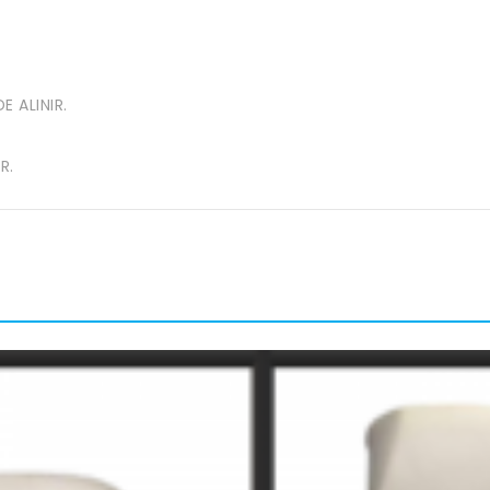
E ALINIR.
R.